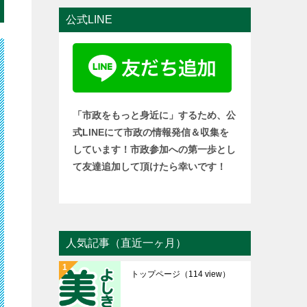
公式LINE
「市政をもっと身近に」するため、公
式LINEにて市政の情報発信＆収集を
しています！市政参加への第一歩とし
て友達追加して頂けたら幸いです！
人気記事（直近一ヶ月）
トップページ
（114 view）