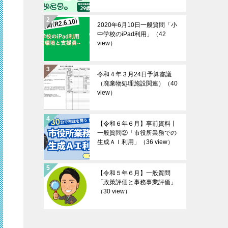
2020年6月10日一般質問「小
中学校のiPad利用」
（42
view）
令和４年３月24日予算審議
（廃棄物処理施設関連）
（40
view）
【令和６年６月】事前資料丨
一般質問②「市役所業務での
生成ＡＩ利用」
（36 view）
【令和５年６月】一般質問
「政策評価と事務事業評価」
（30 view）