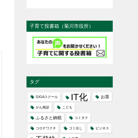
子育て投書箱（菊川市役所）
タグ
IT化
お茶
GIGAスクール
がん検診
こども
ふるさと納税
コミタク
コロナワクチ
ゴミ出し
ビジネス