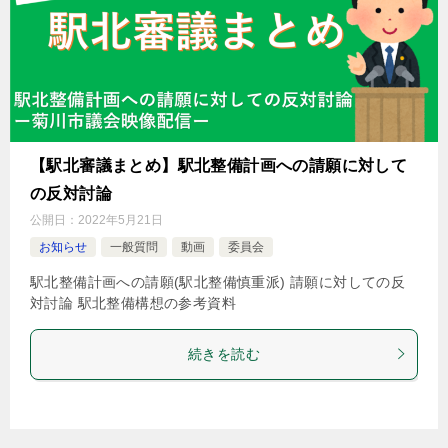
【駅北審議まとめ】駅北整備計画への請願に対して
の反対討論
公開日：
2022年5月21日
お知らせ
一般質問
動画
委員会
駅北整備計画への請願(駅北整備慎重派) 請願に対しての反
対討論 駅北整備構想の参考資料
続きを読む