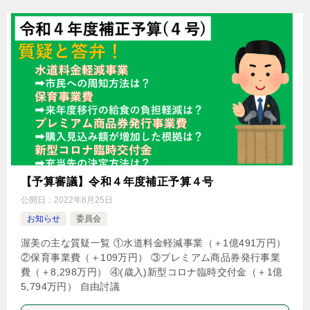
【予算審議】令和４年度補正予算４号
公開日：
2022年8月25日
お知らせ
委員会
渥美の主な質疑一覧 ①水道料金軽減事業（＋1億491万円）
②保育事業費（＋109万円） ③プレミアム商品券発行事業
費（＋8,298万円） ④(歳入)新型コロナ臨時交付金（＋1億
5,794万円） 自由討議