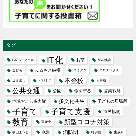
タグ
IT化
お茶
GIGAスクール
がん検診
ふるさと納税
こども
コミタク
コロナワクチ
不登校
ゴミ出し
ビジネス
人件費
公共交通
公園
命を守る
営業戦略
多文化共生
地域おこし協力隊
子どもの居場所
子育て
子育て支援
市民協働
教育
新型コロナ対策
敬老会
消防団
水道
横山ようじ
特例債
生成AI