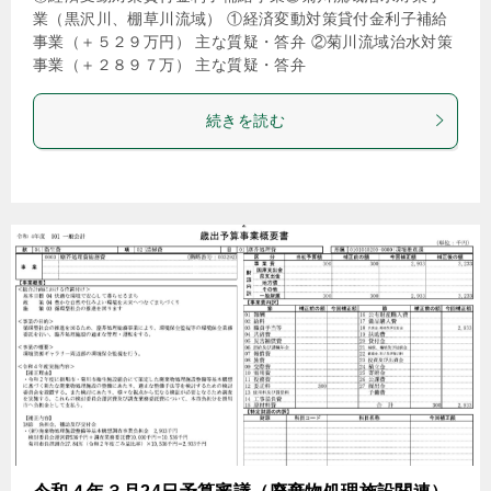
業（黒沢川、棚草川流域） ①経済変動対策貸付金利子補給
事業（＋５２９万円） 主な質疑・答弁 ②菊川流域治水対策
事業（＋２８９７万） 主な質疑・答弁
続きを読む