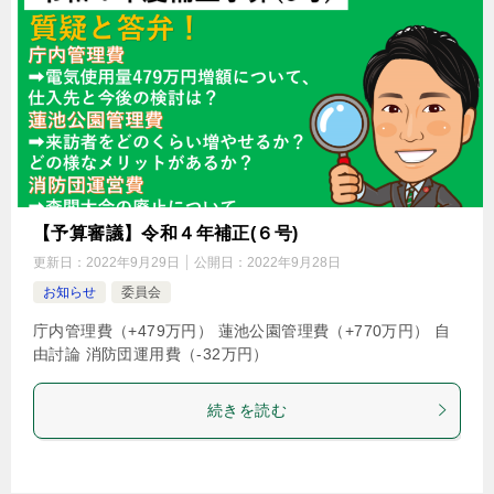
【予算審議】令和４年補正(６号)
更新日：
2022年9月29日
公開日：
2022年9月28日
お知らせ
委員会
庁内管理費（+479万円） 蓮池公園管理費（+770万円） 自
由討論 消防団運用費（-32万円）
続きを読む