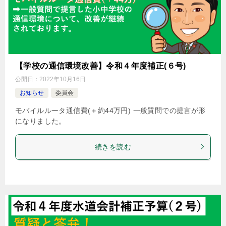
【学校の通信環境改善】令和４年度補正(６号)
公開日：
2022年10月16日
お知らせ
委員会
モバイルルータ通信費(＋約44万円) 一般質問での提言が形
になりました。
続きを読む