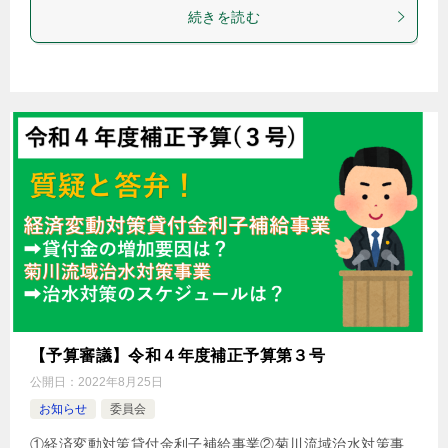
続きを読む
【予算審議】令和４年度補正予算第３号
公開日：
2022年8月25日
お知らせ
委員会
①経済変動対策貸付金利子補給事業②菊川流域治水対策事