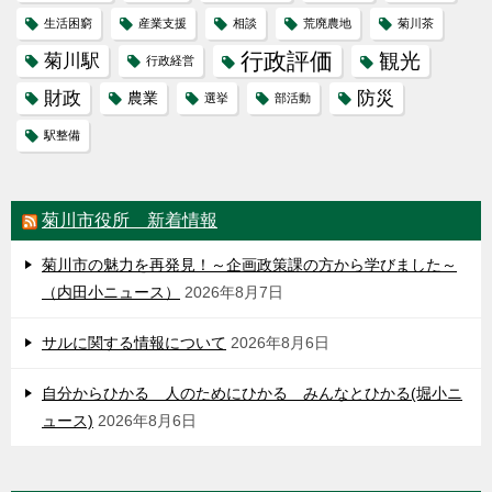
生活困窮
産業支援
相談
荒廃農地
菊川茶
行政評価
観光
菊川駅
行政経営
財政
防災
農業
選挙
部活動
駅整備
菊川市役所 新着情報
菊川市の魅力を再発見！～企画政策課の方から学びました～
（内田小ニュース）
2026年8月7日
サルに関する情報について
2026年8月6日
自分からひかる 人のためにひかる みんなとひかる(堀小ニ
ュース)
2026年8月6日