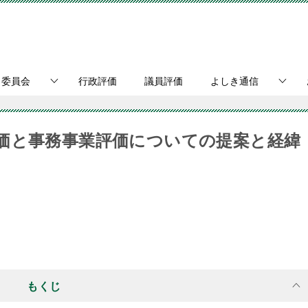
・委員会
行政評価
議員評価
よしき通信
価と事務事業評価についての提案と経緯
もくじ