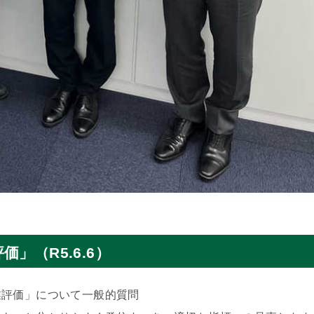
」（R5.6.6）
業評価」について一般的質問