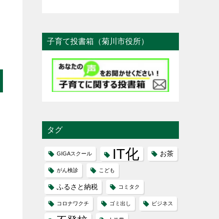
子育て投書箱（菊川市役所）
タグ
IT化
お茶
GIGAスクール
がん検診
こども
ふるさと納税
コミタク
コロナワクチ
ゴミ出し
ビジネス