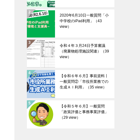
2020年6月10日一般質問「小
中学校のiPad利用」
（43
view）
令和４年３月24日予算審議
（廃棄物処理施設関連）
（39
view）
【令和６年６月】事前資料丨
一般質問②「市役所業務での
生成ＡＩ利用」
（35 view）
【令和５年６月】一般質問
「政策評価と事務事業評価」
（29 view）