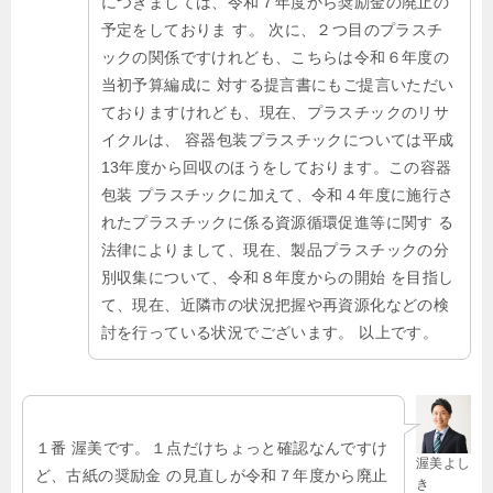
につきましては、令和７年度から奨励金の廃止の
予定をしておりま す。 次に、２つ目のプラスチ
ックの関係ですけれども、こちらは令和６年度の
当初予算編成に 対する提言書にもご提言いただい
ておりますけれども、現在、プラスチックのリサ
イクルは、 容器包装プラスチックについては平成
13年度から回収のほうをしております。この容器
包装 プラスチックに加えて、令和４年度に施行さ
れたプラスチックに係る資源循環促進等に関す る
法律によりまして、現在、製品プラスチックの分
別収集について、令和８年度からの開始 を目指し
て、現在、近隣市の状況把握や再資源化などの検
討を行っている状況でございます。 以上です。
１番 渥美です。１点だけちょっと確認なんですけ
渥美よし
ど、古紙の奨励金 の見直しが令和７年度から廃止
き