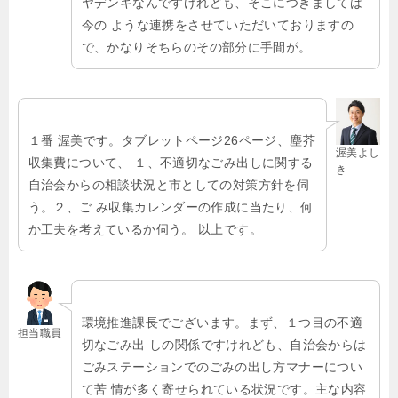
ヤデンキなんですけれども、そこにつきましては
今の ような連携をさせていただいておりますの
で、かなりそちらのその部分に手間が。
１番 渥美です。タブレットページ26ページ、塵芥
渥美よし
収集費について、 １、不適切なごみ出しに関する
き
自治会からの相談状況と市としての対策方針を伺
う。２、ご み収集カレンダーの作成に当たり、何
か工夫を考えているか伺う。 以上です。
環境推進課長でございます。まず、１つ目の不適
担当職員
切なごみ出 しの関係ですけれども、自治会からは
ごみステーションでのごみの出し方マナーについ
て苦 情が多く寄せられている状況です。主な内容