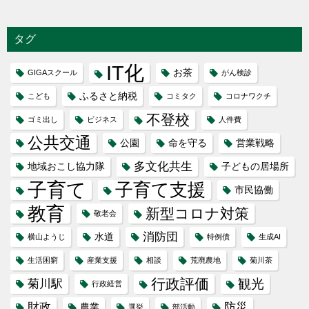
タグ
IT化
お茶
GIGAスクール
がん検診
ふるさと納税
こども
コミタク
コロナワクチ
不登校
ゴミ出し
ビジネス
人件費
公共交通
公園
命を守る
営業戦略
多文化共生
地域おこし協力隊
子どもの居場所
子育て
子育て支援
市民協働
教育
新型コロナ対策
敬老会
消防団
水道
横山ようじ
特例債
生成AI
生活困窮
産業支援
相談
荒廃農地
菊川茶
行政評価
観光
菊川駅
行政経営
財政
防災
農業
選挙
部活動