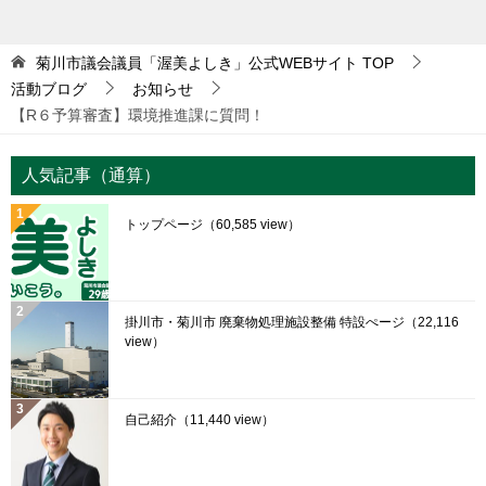
菊川市議会議員「渥美よしき」公式WEBサイト
TOP
活動ブログ
お知らせ
【R６予算審査】環境推進課に質問！
人気記事（通算）
トップページ
（60,585 view）
掛川市・菊川市 廃棄物処理施設整備 特設ぺージ
（22,116
view）
自己紹介
（11,440 view）