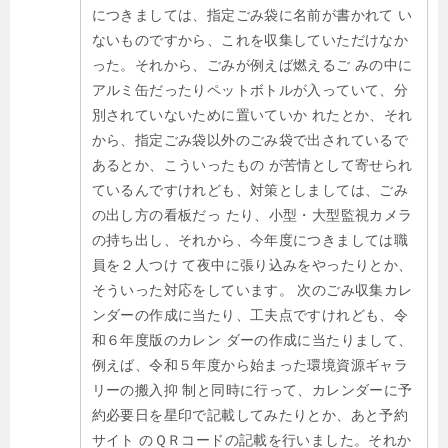
につきましては、指定ごみ袋に名前が書かれて い
ないものですから、これを収集していただけなか
った。それから、ごみが例えば燃えるご みの中に
アルミ缶だったりペットボトルが入っていて、分
別されていないために置いていか れたとか、それ
から、指定ごみ袋以外のごみ袋で出されているで
あるとか、こういったもの が苦情として寄せられ
ているんですけれども、対策としましては、ごみ
の出し方の看板だっ たり、小型・大型監視カメラ
の持ち出し、それから、今年度につきましては職
員を２人つけ て夜中に張り込みをやったりとか、
そういった対応をしています。 次のごみ収集カレ
ンダーの作成に当たり、工夫点ですけれども、令
和６年度版のカレン ダーの作成に当たりまして、
例えば、令和５年度から始まった環境資源ギャラ
リーの搬入抑 制と同時に行って、カレンダーに予
約必要日を星印で記載してみたりとか、あと予約
サイト のＱＲコードの記載を行いました。それか