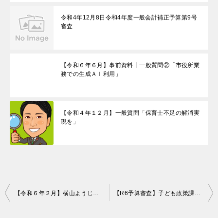
令和4年12月8日令和4年度一般会計補正予算第9号
審査
【令和６年６月】事前資料丨一般質問②「市役所業
務での生成ＡＩ利用」
【令和４年１２月】一般質問「保育士不足の解消実
現を」
投
【令和６年２月】横山ようじ議員の一般質問
【R6予算審査】子ども政策課へ質問！
稿