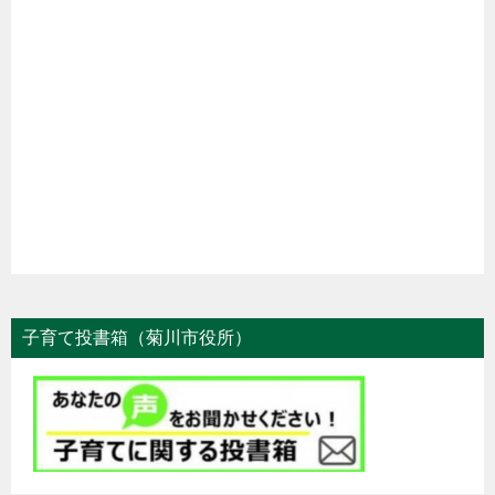
子育て投書箱（菊川市役所）