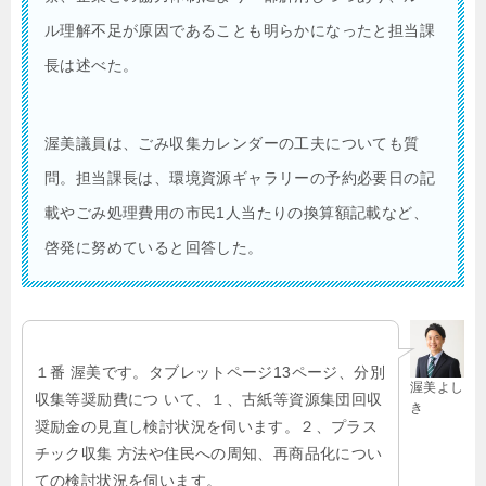
ル理解不足が原因であることも明らかになったと担当課
長は述べた。
渥美議員は、ごみ収集カレンダーの工夫についても質
問。担当課長は、環境資源ギャラリーの予約必要日の記
載やごみ処理費用の市民1人当たりの換算額記載など、
啓発に努めていると回答した。
１番 渥美です。タブレットページ13ページ、分別
渥美よし
収集等奨励費につ いて、１、古紙等資源集団回収
き
奨励金の見直し検討状況を伺います。２、プラス
チック収集 方法や住民への周知、再商品化につい
ての検討状況を伺います。