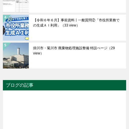
【令和６年６月】事前資料丨一般質問②「市役所業務で
の生成ＡＩ利用」
（33 view）
掛川市・菊川市 廃棄物処理施設整備 特設ぺージ
（29
view）
ブログの記事