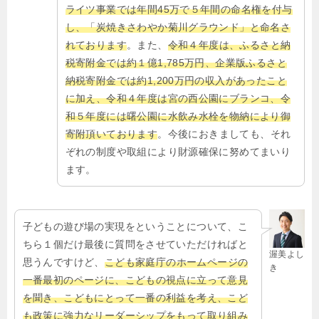
ライツ事業では年間45万で５年間の命名権を付与
し、「炭焼きさわやか菊川グラウンド」と命名さ
れております
。また、
令和４年度は、ふるさと納
税寄附金では約１億1,785万円、企業版ふるさと
納税寄附金では約1,200万円の収入があったこと
に加え、令和４年度は宮の西公園にブランコ、令
和５年度には曙公園に水飲み水栓を物納により御
寄附頂いております
。今後におきましても、それ
ぞれの制度や取組により財源確保に努めてまいり
ます。
子どもの遊び場の実現をということについて、こ
ちら１個だけ最後に質問をさせていただければと
渥美よし
思うんですけど、
こども家庭庁のホームページの
き
一番最初のページに、こどもの視点に立って意見
を聞き、こどもにとって一番の利益を考え、こど
も政策に強力なリーダーシップをもって取り組み