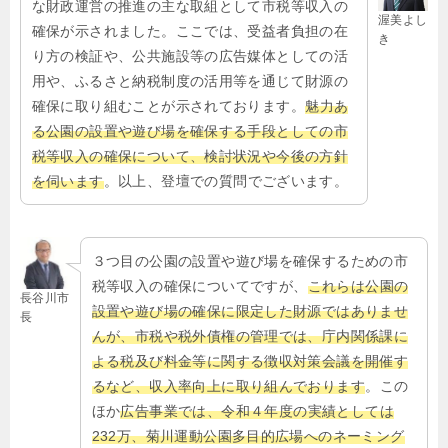
な財政運営の推進の主な取組として市税等収入の
渥美よし
確保が示されました。ここでは、受益者負担の在
き
り方の検証や、公共施設等の広告媒体としての活
用や、ふるさと納税制度の活用等を通じて財源の
確保に取り組むことが示されております。
魅力あ
る公園の設置や遊び場を確保する手段としての市
税等収入の確保について、検討状況や今後の方針
を伺います
。以上、登壇での質問でございます。
３つ目の公園の設置や遊び場を確保するための市
税等収入の確保についてですが、
これらは公園の
長谷川市
設置や遊び場の確保に限定した財源ではありませ
長
んが、市税や税外債権の管理では、庁内関係課に
よる税及び料金等に関する徴収対策会議を開催す
るなど、収入率向上に取り組んでおります
。この
ほか
広告事業では、令和４年度の実績としては
232万、菊川運動公園多目的広場へのネーミング