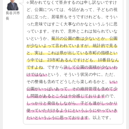
○ 聞かれてなくて答弁するのは申し訳ないですけ
ど、公園については、今話があって、子どもの視
長谷川市
点に立った、居場所もそうですけれども、そうい
長
った意味ではすごく大事なのかなというふうに思
っています。それで、意外とこれは知られていな
いというか、
菊川の公園の数は少ないとか、公園
が少ないよって言われていますが、統計的で見る
と、実は、これは県が出している市町の指標とい
う中では、23市町あるんですけども、10番目なん
ですよね
。ですから
決して公園の面積が少ないわ
けではない
という、そういう状況の中に。ただ、
その整備も含めてどうしたら楽しめるかと、
いい
公園がいっぱいあって、その維持管理も含めて少
し問題があるところは十分感じております
ので、
しっかりと発信もしながら、子ども達がしっかり
使っていただけるようにというふうにやっていき
たいというふうに思っております
。以上です。