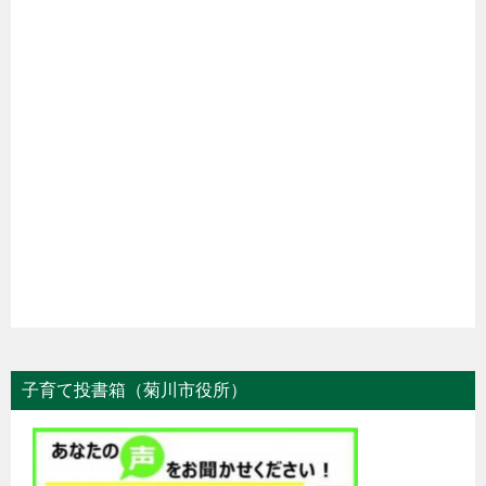
子育て投書箱（菊川市役所）