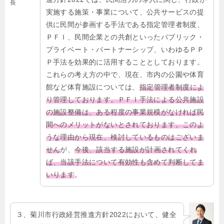
長
実施する施策・事業について、公共サービスの提
供に民間が参画する手法である指定管理者制度、
ＰＦＩ、民間企業との共創といったパブリック・
プライベート・パートナーシップ、いわゆるＰＰ
Ｐ手法を効果的に活用することとしております。
これらの考え方の中で、現在、市内の公園や体育
館など体育施設については、
指定管理者制度によ
り管理しております。ＰＦＩ手法による公共施設
の施設整備は、ある程度の事業規模がなければ民
間へのメリットがないとされております。このよ
うな理由から現在、検討しているものはございま
せん
が、
今後、該当する施設が計画されてくれ
ば、当該手法について有効性も含めて判断してま
いります
。
３、菊川市行政経営推進方針2022において、健全