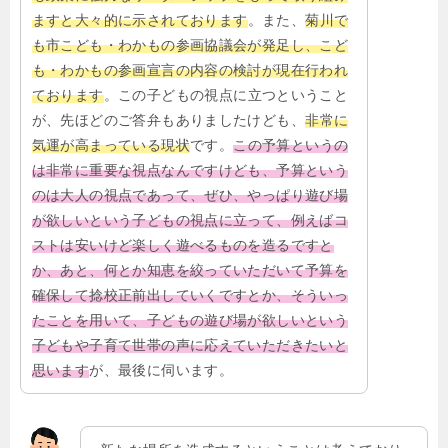
ますと大々的に示されております
。また、
菊川で
も市こども・わかもの参画協議会が発足し、こど
も・わかもの参画宣言の内容の検討が現在行われ
ております
。この子どもの視点に立つということ
が、先ほどのご答弁もありましたけども、
非常に
気運が高まっている現状
です。
この予算というの
は非常に重要な視点なんですけども、予算という
のは大人の視点であって、ぜひ、やっぱり遊び場
が欲しいという子どもの視点に立って、例えばコ
ストは安いけど楽しく遊べるものを造るですと
か、あと、何とか知恵を絞っていただいて予算を
確保して捻校正前出していくですとか、そういっ
たことを用いて、子どもの遊び場が欲しいという
子どもや子育て世帯の声に応えていただきたいと
思います
が、最後に伺います。