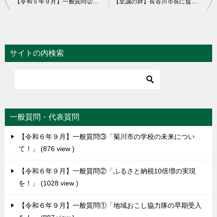
【令和５年９月】一般質問②「病児保育の実現を！」
【至誠の絆】長谷川市長に提言書を提出しました。
稿
ナ
ビ
サイトの内検索
ゲ
ー
シ
ョ
一般質問・代表質問
ン
【令和６年９月】一般質問③「菊川市の学校の未来につい
て！」
876 view
【令和６年９月】一般質問②「ふるさと納税10倍増の実現
を！」
1028 view
【令和６年９月】一般質問①「地域おこし協力隊の早期受入