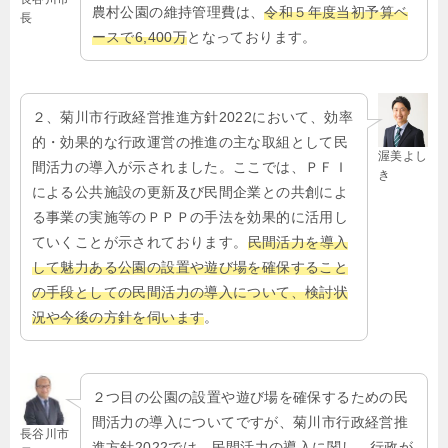
農村公園の維持管理費は、
令和５年度当初予算ベ
長
ースで6,400万
となっております。
２、菊川市行政経営推進方針2022において、効率
的・効果的な行政運営の推進の主な取組として民
渥美よし
間活力の導入が示されました。ここでは、ＰＦＩ
き
による公共施設の更新及び民間企業との共創によ
る事業の実施等のＰＰＰの手法を効果的に活用し
ていくことが示されております。
民間活力を導入
して魅力ある公園の設置や遊び場を確保すること
の手段としての民間活力の導入について、検討状
況や今後の方針を伺います
。
２つ目の公園の設置や遊び場を確保するための民
間活力の導入についてですが、菊川市行政経営推
長谷川市
進方針2022では、民間活力の導入に関し、行政が