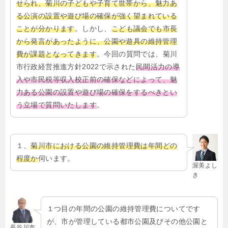
せられ、菊川の子どもや子育て世帯から、魅力あ
る公演の設置や遊び場の確保が強く望まれている
ことが分かります
。しかし、
こども議会でも市長
から発言があったように、公園や遊具の維持管理
費が課題となってきます
。今回の質問では、菊川
市行政経営推進方針2022で示された
民間活力の導
入や市民税等収入校正前の確保などによって、魅
力ある公園の設置や遊び場の確保をするべきとい
う立場で質問いたします
。
１、
菊川市における公園の維持管理費は年間どの
程度か
伺います。
渥美よし
き
１つ目の年間の公園の維持管理費についてです
が、市が管理している都市公園及びその他公園と
長谷川市