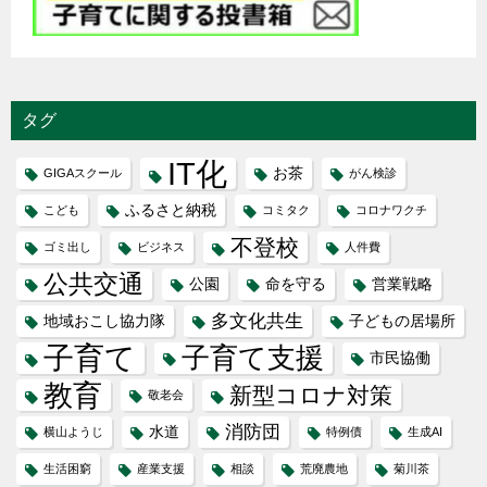
タグ
IT化
お茶
GIGAスクール
がん検診
ふるさと納税
こども
コミタク
コロナワクチ
不登校
ゴミ出し
ビジネス
人件費
公共交通
公園
命を守る
営業戦略
多文化共生
地域おこし協力隊
子どもの居場所
子育て
子育て支援
市民協働
教育
新型コロナ対策
敬老会
消防団
水道
横山ようじ
特例債
生成AI
生活困窮
産業支援
相談
荒廃農地
菊川茶