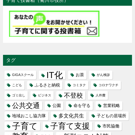
子育て投書箱（菊川市役所）
タグ
IT化
お茶
GIGAスクール
がん検診
ふるさと納税
こども
コミタク
コロナワクチ
不登校
ゴミ出し
ビジネス
人件費
公共交通
公園
命を守る
営業戦略
多文化共生
地域おこし協力隊
子どもの居場所
子育て
子育て支援
市民協働