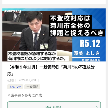
【令和５年12月】一般質問③「菊川市の不登校対
応」
公開日：
2024年1月31日
お知らせ
一般質問
※議事録を参考に作成
続きを読む