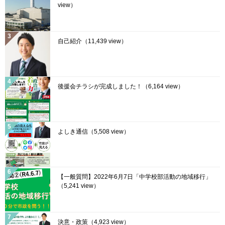
view）
自己紹介
（11,439 view）
後援会チラシが完成しました！
（6,164 view）
よしき通信
（5,508 view）
【一般質問】2022年6月7日「中学校部活動の地域移行」
（5,241 view）
決意・政策
（4,923 view）