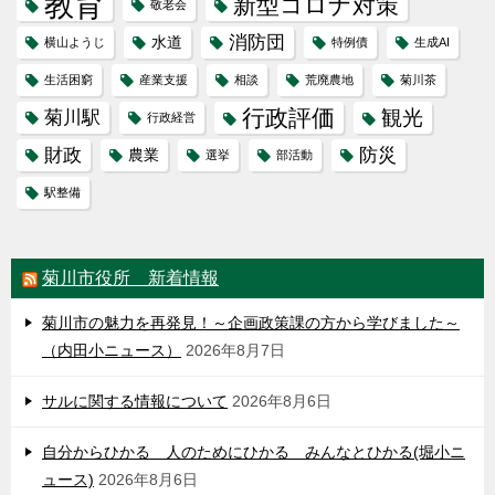
教育
新型コロナ対策
敬老会
消防団
水道
横山ようじ
特例債
生成AI
生活困窮
産業支援
相談
荒廃農地
菊川茶
行政評価
観光
菊川駅
行政経営
財政
防災
農業
選挙
部活動
駅整備
菊川市役所 新着情報
菊川市の魅力を再発見！～企画政策課の方から学びました～
（内田小ニュース）
2026年8月7日
サルに関する情報について
2026年8月6日
自分からひかる 人のためにひかる みんなとひかる(堀小ニ
ュース)
2026年8月6日