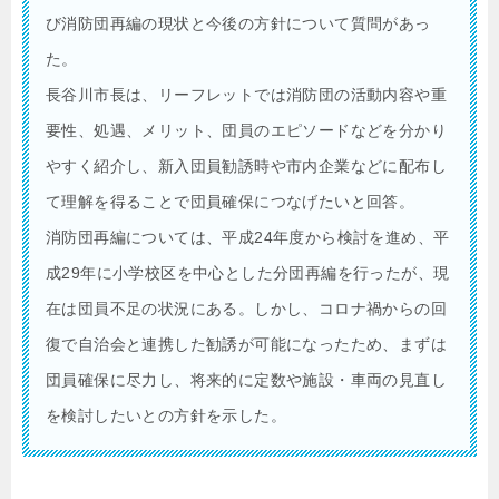
び消防団再編の現状と今後の方針について質問があっ
た。
長谷川市長は、リーフレットでは消防団の活動内容や重
要性、処遇、メリット、団員のエピソードなどを分かり
やすく紹介し、新入団員勧誘時や市内企業などに配布し
て理解を得ることで団員確保につなげたいと回答。
消防団再編については、平成24年度から検討を進め、平
成29年に小学校区を中心とした分団再編を行ったが、現
在は団員不足の状況にある。しかし、コロナ禍からの回
復で自治会と連携した勧誘が可能になったため、まずは
団員確保に尽力し、将来的に定数や施設・車両の見直し
を検討したいとの方針を示した。