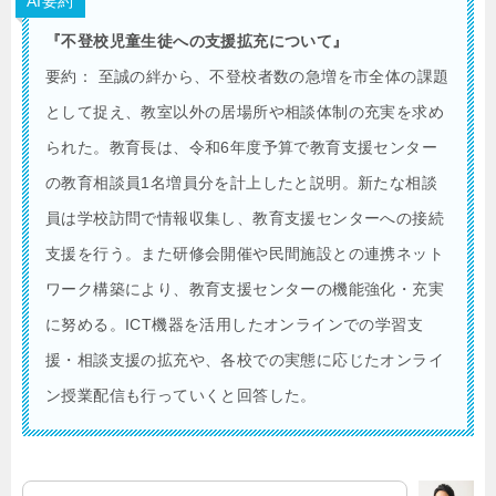
AI要約
『不登校児童生徒への支援拡充について』
要約： 至誠の絆から、不登校者数の急増を市全体の課題
として捉え、教室以外の居場所や相談体制の充実を求め
られた。教育長は、令和6年度予算で教育支援センター
の教育相談員1名増員分を計上したと説明。新たな相談
員は学校訪問で情報収集し、教育支援センターへの接続
支援を行う。また研修会開催や民間施設との連携ネット
ワーク構築により、教育支援センターの機能強化・充実
に努める。ICT機器を活用したオンラインでの学習支
援・相談支援の拡充や、各校での実態に応じたオンライ
ン授業配信も行っていくと回答した。