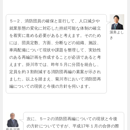
５─２、消防団員の確保と並行して、人口減少や
就業形態の変化に対応した持続可能な体制の確立
渥美よし
を着実に進める必要があると考えます。そのため
き
には、団員定数、方面、分断などの組織、施設、
車両配備について現状や課題を整理して、実効性
のある再編計画を作成することが必須であると考
えます。掛川市では、昨年５月に分団を統合し、
定員を約３割削減する消防団再編の素案が示され
ました。以上を踏まえ、菊川市において消防団再
編についての現状と今後の方針を伺います。
次に、５─２の消防団再編についての現状と今後
の方針についてですが、平成17年１月の合併の際
長谷川市