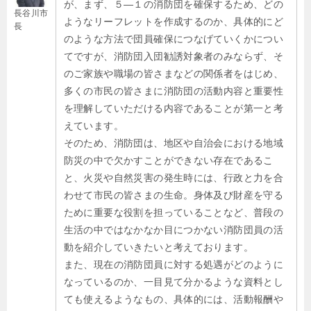
が、まず、５―１の消防団を確保するため、どの
長谷川市
ようなリーフレットを作成するのか、具体的にど
長
のような方法で団員確保につなげていくかについ
てですが、消防団入団勧誘対象者のみならず、そ
のご家族や職場の皆さまなどの関係者をはじめ、
多くの市民の皆さまに消防団の活動内容と重要性
を理解していただける内容であることが第一と考
えています。
そのため、消防団は、地区や自治会における地域
防災の中で欠かすことができない存在であるこ
と、火災や自然災害の発生時には、行政と力を合
わせて市民の皆さまの生命。身体及び財産を守る
ために重要な役割を担っていることなど、普段の
生活の中ではなかなか目につかない消防団員の活
動を紹介していきたいと考えております。
また、現在の消防団員に対する処遇がどのように
なっているのか、一目見て分かるような資料とし
ても使えるようなもの、具体的には、活動報酬や