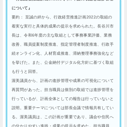
について』
要約： 至誠の絆から、行政経営推進計画2022の取組の
着実な実行と具体的成果の提示を求められた。長谷川市
長は、令和6年度の主な取組として事務事業評価、業務
改善、職員提案制度推進、指定管理者制度推進、行政手
続オンライン化、人材育成推進、滞納整理事務強化など
を挙げた。また、公金納付デジタル化方針に基づく取組
も行うと回答。
渥美議員から、計画の進捗管理や成果の可視化について
再質問があった。担当職員は個別の取組では進捗管理を
行っているが、計画全体としての報告は行っていないと
説明。重要テーマについては部長会議で情報共有してい
る。渥美議員は、この計画が重要であり、議会や住民へ
の分かりやすい進捗・成果の提示を求めた。担当職員