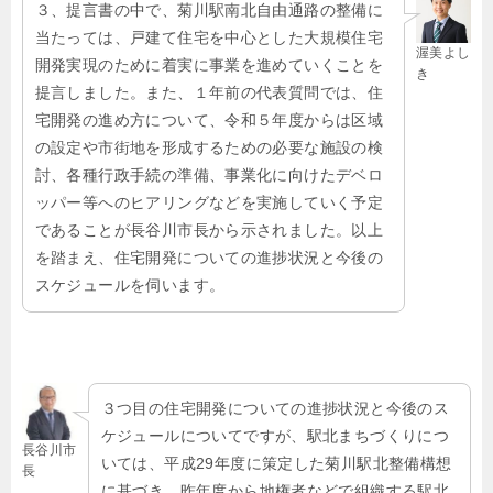
３、提言書の中で、菊川駅南北自由通路の整備に
当たっては、戸建て住宅を中心とした大規模住宅
渥美よし
開発実現のために着実に事業を進めていくことを
き
提言しました。また、１年前の代表質問では、住
宅開発の進め方について、令和５年度からは区域
の設定や市街地を形成するための必要な施設の検
討、各種行政手続の準備、事業化に向けたデベロ
ッパー等へのヒアリングなどを実施していく予定
であることが長谷川市長から示されました。以上
を踏まえ、住宅開発についての進捗状況と今後の
スケジュールを伺います。
３つ目の住宅開発についての進捗状況と今後のス
ケジュールについてですが、駅北まちづくりにつ
長谷川市
いては、平成29年度に策定した菊川駅北整備構想
長
に基づき、昨年度から地権者などで組織する駅北