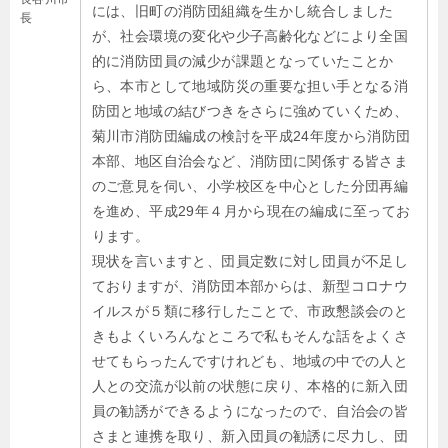
には、旧町の消防団組織を生かし統合しました
長
が、社会環境の変化や少子高齢化などにより全国
的に消防団員の減少が課題となっていたことか
ら、本市として地域防災の重要な担い手となる消
防団と地域の結びつきをさらに強めていくため、
菊川市消防団編成の検討を平成24年度から消防団
本部、地区自治会など、消防団に関係する皆さま
のご意見を伺い、小学校区を中心とした分団再編
を進め、平成29年４月から現在の編成に至ってお
ります。
現状を言いますと、団員定数に対し団員が不足し
ておりますが、消防団本部からは、新型コロナウ
イルスが５類に移行したことで、市政懇談会のと
きもよくいろんなところで私もそんな話をよくさ
せてもらったんですけれども、地域の中での人と
人との交流が以前の状態に戻り、本格的に新入団
員の勧誘ができるようになったので、自治会の皆
さまと連携を取り、新入団員の勧誘に尽力し、団