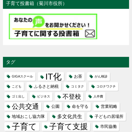
子育て投書箱（菊川市役所）
タグ
IT化
お茶
GIGAスクール
がん検診
ふるさと納税
こども
コミタク
コロナワクチ
不登校
ゴミ出し
ビジネス
人件費
公共交通
公園
命を守る
営業戦略
多文化共生
地域おこし協力隊
子どもの居場所
子育て
子育て支援
市民協働