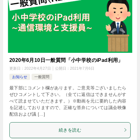
2020年6月10日一般質問「小中学校のiPad利用」
更新日：
2022年4月27日
公開日：
2021年7月6日
お知らせ
一般質問
最下部にコメント欄があります。ご意見等ございましたら
ぜひコメントして下さい。（全てに返信はできませんがす
べて読ませていただきます。）※動画を元に要約した内容
を記述しておりますので、正確な答弁については議会映像
配信および議 […]
続きを読む