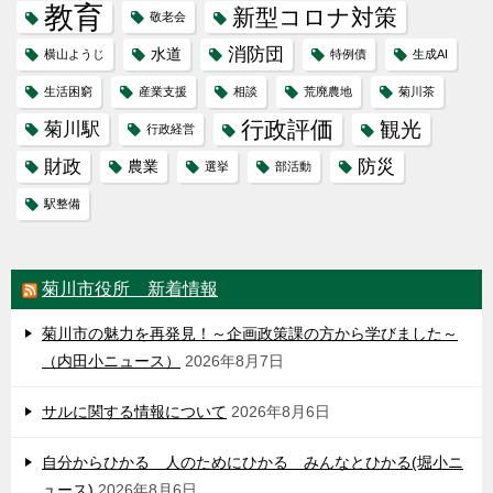
教育
新型コロナ対策
敬老会
消防団
水道
横山ようじ
特例債
生成AI
生活困窮
産業支援
相談
荒廃農地
菊川茶
行政評価
観光
菊川駅
行政経営
財政
防災
農業
選挙
部活動
駅整備
菊川市役所 新着情報
菊川市の魅力を再発見！～企画政策課の方から学びました～
（内田小ニュース）
2026年8月7日
サルに関する情報について
2026年8月6日
自分からひかる 人のためにひかる みんなとひかる(堀小ニ
ュース)
2026年8月6日