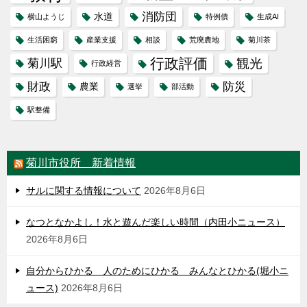
消防団
水道
横山ようじ
特例債
生成AI
生活困窮
産業支援
相談
荒廃農地
菊川茶
行政評価
観光
菊川駅
行政経営
財政
防災
農業
選挙
部活動
駅整備
菊川市役所 新着情報
サルに関する情報について
2026年8月6日
なつとなかよし！水と遊んだ楽しい時間（内田小ニュース）
2026年8月6日
自分からひかる 人のためにひかる みんなとひかる(堀小ニ
ュース)
2026年8月6日