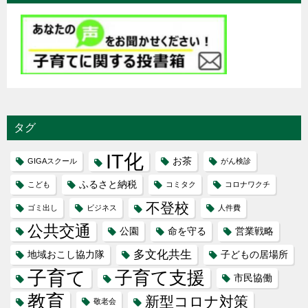
タグ
IT化
お茶
GIGAスクール
がん検診
ふるさと納税
こども
コミタク
コロナワクチ
不登校
ゴミ出し
ビジネス
人件費
公共交通
公園
命を守る
営業戦略
多文化共生
地域おこし協力隊
子どもの居場所
子育て
子育て支援
市民協働
教育
新型コロナ対策
敬老会