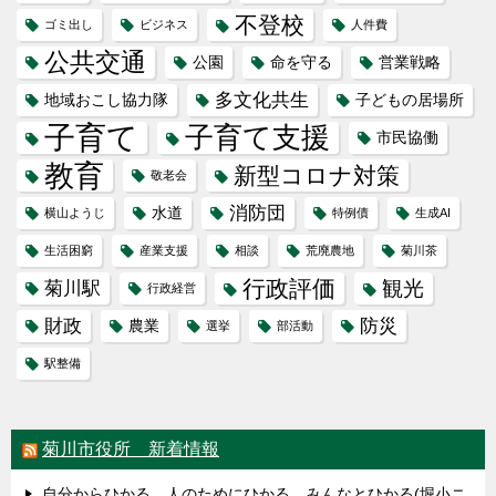
不登校
ゴミ出し
ビジネス
人件費
公共交通
公園
命を守る
営業戦略
多文化共生
地域おこし協力隊
子どもの居場所
子育て
子育て支援
市民協働
教育
新型コロナ対策
敬老会
消防団
水道
横山ようじ
特例債
生成AI
生活困窮
産業支援
相談
荒廃農地
菊川茶
行政評価
観光
菊川駅
行政経営
財政
防災
農業
選挙
部活動
駅整備
菊川市役所 新着情報
自分からひかる 人のためにひかる みんなとひかる(堀小ニ