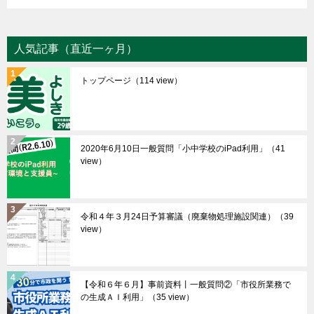
人気記事（直近一ヶ月）
トップページ
（114 view）
2020年6月10日一般質問「小中学校のiPad利用」
（41
view）
令和４年３月24日予算審議（廃棄物処理施設関連）
（39
view）
【令和６年６月】事前資料丨一般質問②「市役所業務で
の生成ＡＩ利用」
（35 view）