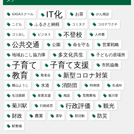
IT化
お茶
GIGAスクール
がん検診
ふるさと納税
こども
コミタク
コロナワクチ
不登校
ゴミ出し
ビジネス
人件費
公共交通
公園
命を守る
営業戦略
多文化共生
地域おこし協力隊
子どもの居場所
子育て
子育て支援
市民協働
教育
新型コロナ対策
敬老会
消防団
水道
横山ようじ
特例債
生成AI
生活困窮
産業支援
相談
荒廃農地
菊川茶
行政評価
観光
菊川駅
行政経営
財政
防災
農業
選挙
部活動
駅整備