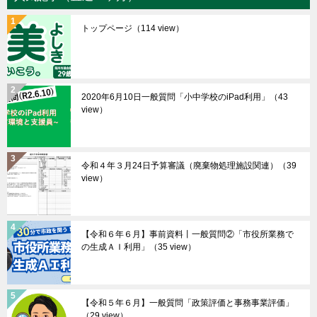
トップページ
（114 view）
2020年6月10日一般質問「小中学校のiPad利用」
（43
view）
令和４年３月24日予算審議（廃棄物処理施設関連）
（39
view）
【令和６年６月】事前資料丨一般質問②「市役所業務で
の生成ＡＩ利用」
（35 view）
【令和５年６月】一般質問「政策評価と事務事業評価」
（29 view）