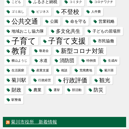
ふるさと納税
こども
コミタク
コロナワクチ
不登校
ゴミ出し
ビジネス
人件費
公共交通
公園
命を守る
営業戦略
多文化共生
地域おこし協力隊
子どもの居場所
子育て
子育て支援
市民協働
教育
新型コロナ対策
敬老会
消防団
水道
横山ようじ
特例債
生成AI
生活困窮
産業支援
相談
荒廃農地
菊川茶
行政評価
観光
菊川駅
行政経営
財政
防災
農業
選挙
部活動
駅整備
菊川市役所 新着情報