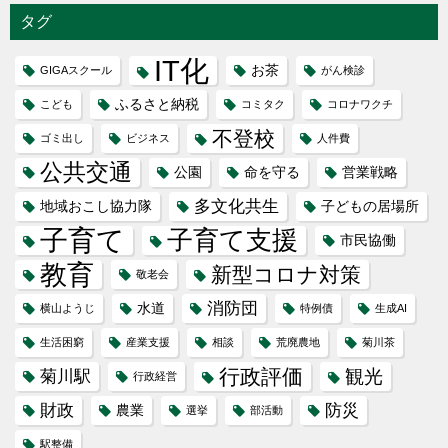
タグ
IT化
お茶
GIGAスクール
がん検診
ふるさと納税
こども
コミタク
コロナワクチ
不登校
ゴミ出し
ビジネス
人件費
公共交通
公園
命を守る
営業戦略
多文化共生
地域おこし協力隊
子どもの居場所
子育て
子育て支援
市民協働
教育
新型コロナ対策
敬老会
消防団
水道
横山ようじ
特例債
生成AI
生活困窮
産業支援
相談
荒廃農地
菊川茶
行政評価
観光
菊川駅
行政経営
財政
防災
農業
選挙
部活動
駅整備