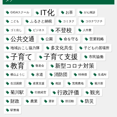
IT化
お茶
GIGAスクール
がん検診
ふるさと納税
こども
コミタク
コロナワクチ
不登校
ゴミ出し
ビジネス
人件費
公共交通
公園
命を守る
営業戦略
多文化共生
地域おこし協力隊
子どもの居場所
子育て
子育て支援
市民協働
教育
新型コロナ対策
敬老会
消防団
水道
横山ようじ
特例債
生成AI
生活困窮
産業支援
相談
荒廃農地
菊川茶
行政評価
観光
菊川駅
行政経営
財政
防災
農業
選挙
部活動
駅整備