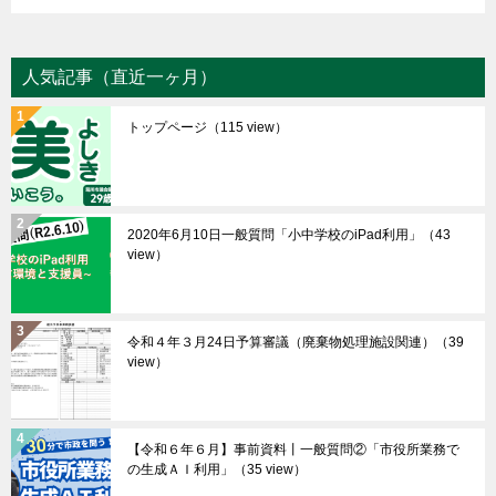
人気記事（直近一ヶ月）
トップページ
（115 view）
2020年6月10日一般質問「小中学校のiPad利用」
（43
view）
令和４年３月24日予算審議（廃棄物処理施設関連）
（39
view）
【令和６年６月】事前資料丨一般質問②「市役所業務で
の生成ＡＩ利用」
（35 view）