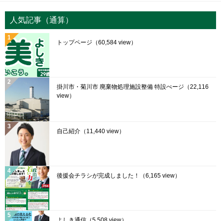
人気記事（通算）
トップページ
（60,584 view）
掛川市・菊川市 廃棄物処理施設整備 特設ぺージ
（22,116
view）
自己紹介
（11,440 view）
後援会チラシが完成しました！
（6,165 view）
よしき通信
（5,508 view）