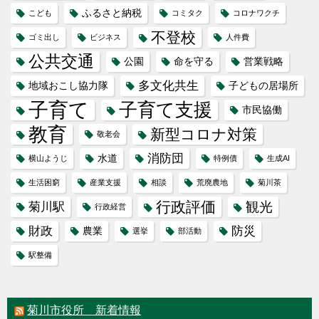
ふるさと納税
こども
コミタク
コロナワクチ
不登校
ゴミ出し
ビジネス
人件費
公共交通
公園
命を守る
営業戦略
多文化共生
地域おこし協力隊
子どもの居場所
子育て
子育て支援
市民協働
教育
新型コロナ対策
敬老会
消防団
水道
横山ようじ
特例債
生成AI
生活困窮
産業支援
相談
荒廃農地
菊川茶
行政評価
観光
菊川駅
行政経営
財政
防災
農業
選挙
部活動
駅整備
菊川市役所 新着情報