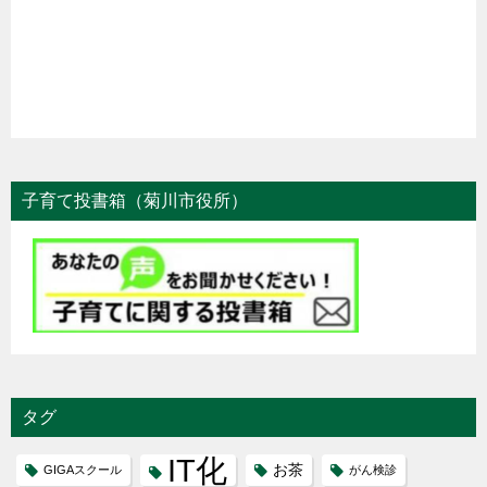
子育て投書箱（菊川市役所）
タグ
IT化
お茶
GIGAスクール
がん検診