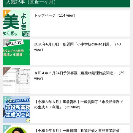
人気記事（直近一ヶ月）
トップページ
（114 view）
2020年6月10日一般質問「小中学校のiPad利用」
（43
view）
令和４年３月24日予算審議（廃棄物処理施設関連）
（39
view）
【令和６年６月】事前資料丨一般質問②「市役所業務で
の生成ＡＩ利用」
（35 view）
【令和５年６月】一般質問「政策評価と事務事業評価」