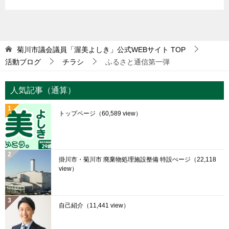
菊川市議会議員「渥美よしき」公式WEBサイト
TOP
活動ブログ
チラシ
ふるさと通信第一弾
人気記事（通算）
トップページ
（60,589 view）
掛川市・菊川市 廃棄物処理施設整備 特設ぺージ
（22,118
view）
自己紹介
（11,441 view）