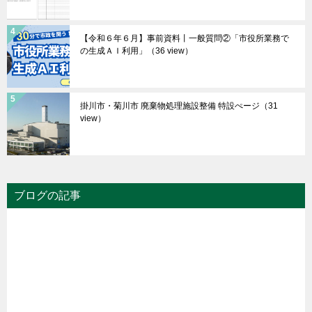
【令和６年６月】事前資料丨一般質問②「市役所業務で
の生成ＡＩ利用」
（36 view）
掛川市・菊川市 廃棄物処理施設整備 特設ぺージ
（31
view）
ブログの記事