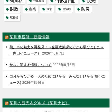
行政評価
観光
菊川駅
行政経営
財政
防災
農業
選挙
部活動
駅整備
菊川市役所 新着情報
菊川市の魅力を再発見！～企画政策課の方から学びました～
（内田小ニュース）
2026年8月7日
サルに関する情報について
2026年8月6日
自分からひかる 人のためにひかる みんなとひかる(堀小ニ
ュース)
2026年8月6日
菊川の観光＆グルメ（菊川ナビ）