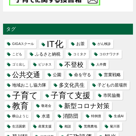
タグ
IT化
お茶
GIGAスクール
がん検診
ふるさと納税
こども
コミタク
コロナワクチ
不登校
ゴミ出し
ビジネス
人件費
公共交通
公園
命を守る
営業戦略
多文化共生
地域おこし協力隊
子どもの居場所
子育て
子育て支援
市民協働
教育
新型コロナ対策
敬老会
消防団
水道
横山ようじ
特例債
生成AI
生活困窮
産業支援
相談
荒廃農地
菊川茶