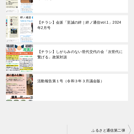
【チラシ】会派「至誠の絆｜絆ノ通信vol.1」2024
年2月号
【チラシ】しがらみのない世代交代の会「次世代に
繋げる」政策対談
活動報告第１号（令和３年３月議会版）
投
ふるさと通信第二弾