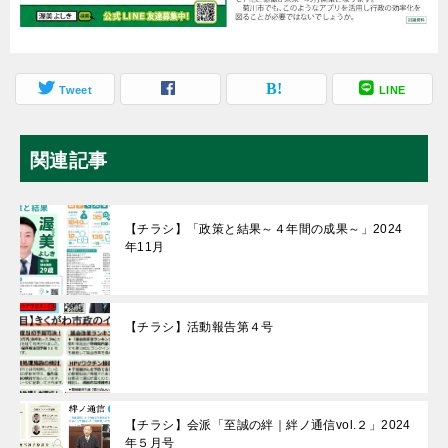
Tweet
LINE
関連記事
【チラシ】「政策と結果～４年間の成果～」2024
年11月
【チラシ】活動報告第４号
【チラシ】会派「至誠の絆｜絆ノ通信vol.２」2024
年５月号